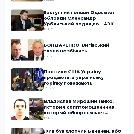
Заступник голови Одеської
облради Олександр
Урбанський подав до НАЗК
документ з ознаками підробки
16.1.25
БОНДАРЕНКО: Вигівський
точно не збіжить
25.1.25
Політики США Україну
продають, а українську
горілку поважають
20.2.25
Владислав Мирошниченко:
история криптомошенника,
который обворовывает
украинское государство
19.12.24
Жив був хлопчик Бананан, або