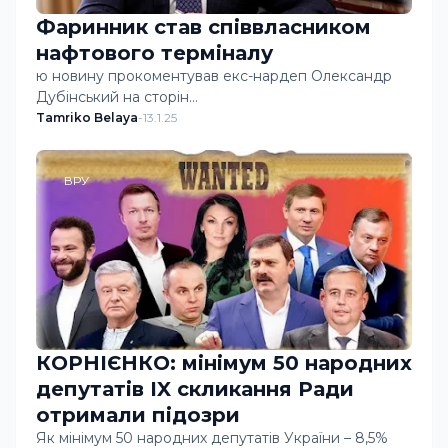
Фаринник став співвласником
нафтового терміналу
ю новину прокоментував екс-нардеп Олександр
Дубінський на сторін…
Tamriko Belaya
-
13.1.25
ВРУ
КОРНІЄНКО: мінімум 50 народних
депутатів IX скликання Ради
отримали підозри
Як мінімум 50 народних депутатів України – 8,5%