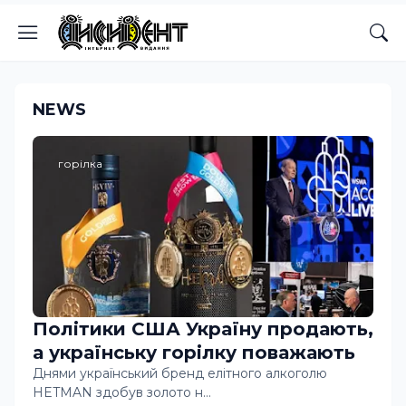
NEWS
горілка
Політики США Україну продають,
а українську горілку поважають
Днями український бренд елітного алкоголю
HETMAN здобув золото н…