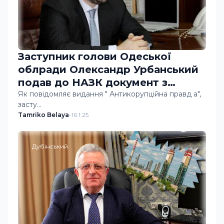
Заступник голови Одеської
облради Олександр Урбанський
подав до НАЗК документ з
ознаками підробки
Як повідомляє видання " Антикорупційна правд а",
засту…
Tamriko Belaya
-
16.1.25
Дубінський