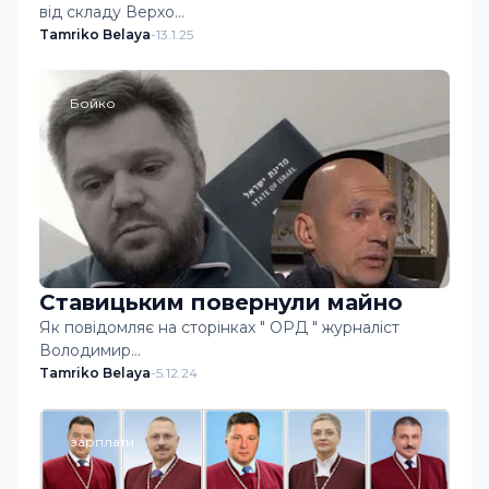
від складу Верхо…
Tamriko Belaya
-
13.1.25
Бойко
Ставицьким повернули майно
Як повідомляє на сторінках " ОРД " журналіст
Володимир…
Tamriko Belaya
-
5.12.24
зарплати