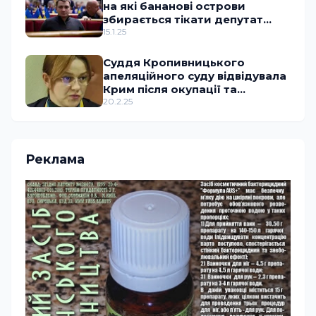
на які бананові острови
збирається тікати депутат
Ананченко
15.1.25
Суддя Кропивницького
апеляційного суду відвідувала
Крим після окупації та
працювала з ворожими
20.2.25
спецслужбами
Реклама