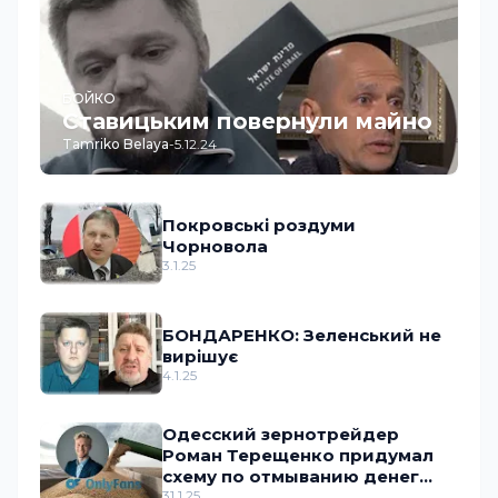
БОЙКО
Ставицьким повернули майно
Tamriko Belaya
-
5.12.24
Покровські роздуми
Чорновола
3.1.25
БОНДАРЕНКО: Зеленський не
вирішує
4.1.25
Одесский зернотрейдер
Роман Терещенко придумал
схему по отмыванию денег
через OnlyFans
31.1.25