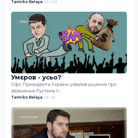
Tamriko Belaya
-
20.2.25
відставка
Умєров - усьо?
Офіс Президента України ухвалив рішення про
звільнення Рустема У…
Tamriko Belaya
-
25.1.25
корупція