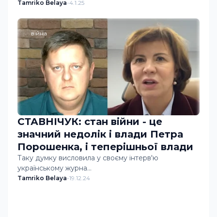
Tamriko Belaya
-
4.1.25
війна
СТАВНІЧУК: стан війни - це
значний недолік і влади Петра
Порошенка, і теперішньої влади
Таку думку висловила у своєму інтерв'ю
українському журна…
Tamriko Belaya
-
19.12.24
Завантажити більше дописів