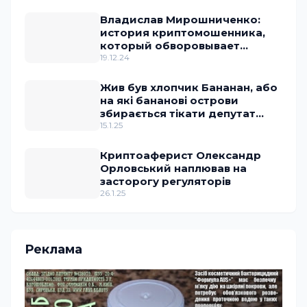
Владислав Мирошниченко:
история криптомошенника,
который обворовывает
украинское государство
19.12.24
Жив був хлопчик Бананан, або
на які бананові острови
збирається тікати депутат
Ананченко
15.1.25
Криптоаферист Олександр
Орловський наплював на
засторогу регуляторів
26.1.25
Реклама