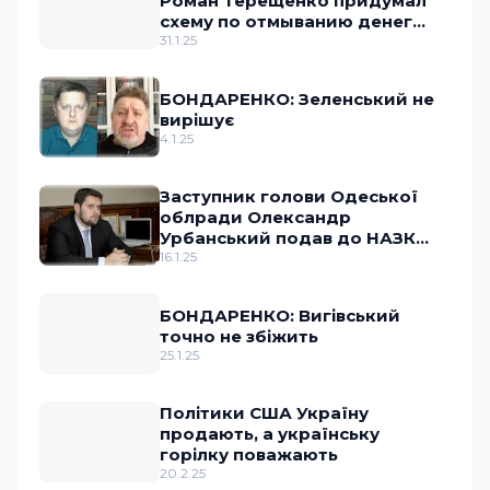
Роман Терещенко придумал
схему по отмыванию денег
через OnlyFans
31.1.25
БОНДАРЕНКО: Зеленський не
вирішує
4.1.25
Заступник голови Одеської
облради Олександр
Урбанський подав до НАЗК
документ з ознаками підробки
16.1.25
БОНДАРЕНКО: Вигівський
точно не збіжить
25.1.25
Політики США Україну
продають, а українську
горілку поважають
20.2.25