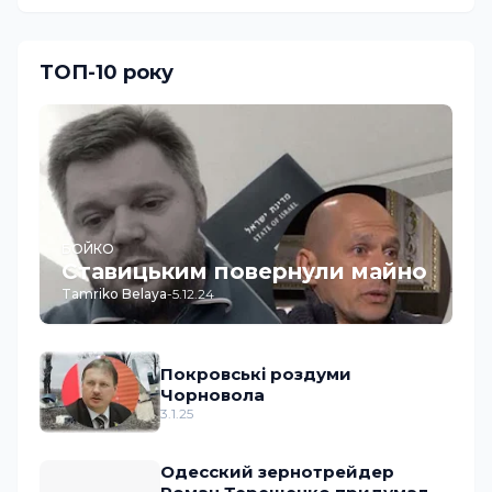
ТОП-10 року
БОЙКО
Ставицьким повернули майно
Tamriko Belaya
-
5.12.24
Покровські роздуми
Чорновола
3.1.25
Одесский зернотрейдер