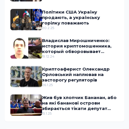
Політики США Україну
продають, а українську
горілку поважають
20.2.25
Владислав Мирошниченко:
история криптомошенника,
который обворовывает
украинское государство
19.12.24
Криптоаферист Олександр
Орловський наплював на
засторогу регуляторів
26.1.25
Жив був хлопчик Бананан, або
на які бананові острови
збирається тікати депутат
Ананченко
15.1.25