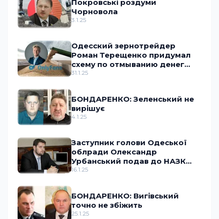
Покровські роздуми
Чорновола
3.1.25
Одесский зернотрейдер
Роман Терещенко придумал
схему по отмыванию денег
через OnlyFans
31.1.25
БОНДАРЕНКО: Зеленський не
вирішує
4.1.25
Заступник голови Одеської
облради Олександр
Урбанський подав до НАЗК
документ з ознаками підробки
16.1.25
БОНДАРЕНКО: Вигівський
точно не збіжить
25.1.25